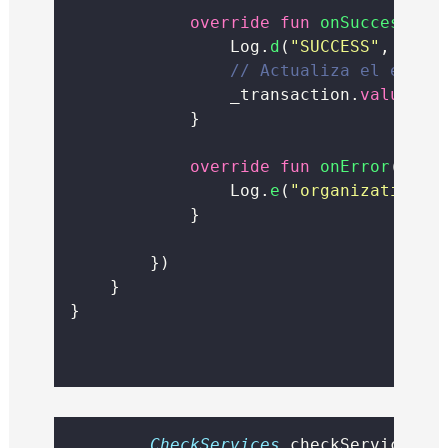
override
fun
onSuccessful
                Log.
d
(
"SUCCESS"
, 
"Tra
// Actualiza el estad
                _transaction.
value
=
 
            }
override
fun
onError
(erro
			          Log.
e
(
"organizationTr
			      }
        })
    }
}
CheckServices
 checkServices 
=