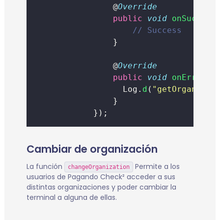
                @
Override
public
void
onSuccess
// Success
                }
                @
Override
public
void
onError
(
E
	                Log.
d
(
"
getOrganizat
		            }
            });
Cambiar de organización
La función
Permite a los
changeOrganization
usuarios de Pagando Check² acceder a sus
distintas organizaciones y poder cambiar la
terminal a alguna de ellas.