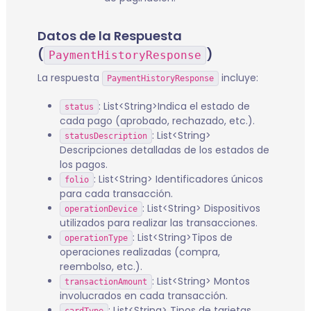
Datos de la Respuesta
(
)
PaymentHistoryResponse
La respuesta
incluye:
PaymentHistoryResponse
: List<String>Indica el estado de
status
cada pago (aprobado, rechazado, etc.).
: List<String>
statusDescription
Descripciones detalladas de los estados de
los pagos.
: List<String> Identificadores únicos
folio
para cada transacción.
: List<String> Dispositivos
operationDevice
utilizados para realizar las transacciones.
: List<String>Tipos de
operationType
operaciones realizadas (compra,
reembolso, etc.).
: List<String> Montos
transactionAmount
involucrados en cada transacción.
: List<String> Tipos de tarjetas