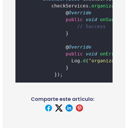
           checkServices.
organization
                @
Override
public
void
onSuccess
// Success
                }
                @
Override
public
void
onError
(
E
	                Log.
d
(
"
organization
		            }
            });
Comparte este artículo: