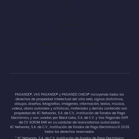
UNE
Educación financiera
Estados financieros
SOPORTE
Contáctanos
Preguntas frecuentes
HORARIO DE ATENCIÓN
LUN - DOM: 08:00 a 21:00 (Hora de CDMX)
PAGANDO®, VAS PAGANDO® y PAGANDO CHECK® incluyendo todos los
derechos de propiedad intelectual del sitio web, signos distintivos,
dibujos, diseños, fotografías, imágenes, información, textos, música,
videos, obras autorales y artísticas, materiales y demás contenido son
propiedad de XC Networks, S.A. de C.V., Institución de Fondos de Pago
Electrónico, y son usados por Black Labs, S.A. de C.V. y Vas Pagando SAPI
de CV SOFOM ENR en su carácter de licenciatarios autorizados.
XC Networks, S.A. de C.V., Institución de Fondos de Pago Electrónico © 2026
todos los derechos reservados.
1
XC Networks, S.A. de C.V. Institución de Fondos de Pago Electrónico