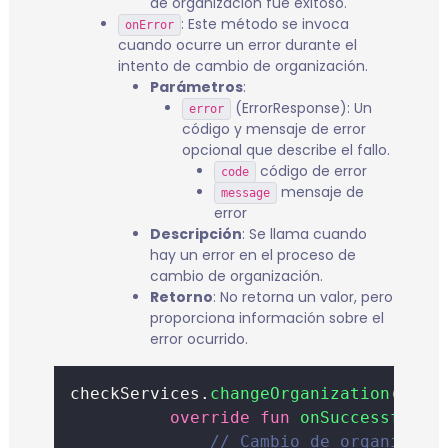
de organización fue exitoso.
: Este método se invoca
onError
cuando ocurre un error durante el
intento de cambio de organización.
Parámetros
:
(ErrorResponse): Un
error
código y mensaje de error
opcional que describe el fallo.
código de error
code
mensaje de
message
error
Descripción
: Se llama cuando
hay un error en el proceso de
cambio de organización.
Retorno
: No retorna un valor, pero
proporciona información sobre el
error ocurrido.
checkServices.
changeOrganization
(prof
override
fun
onSuccessful
()
// Cambio de organizaci