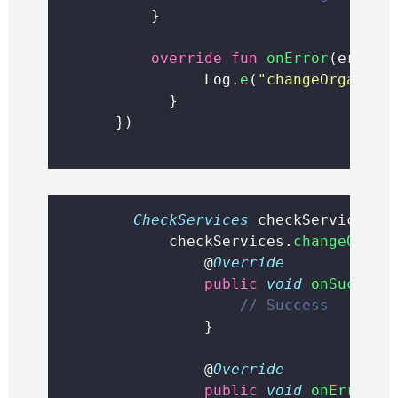
          }
override
fun
onError
(error:
			          Log.
e
(
"changeOrganiza
			      }
      })
CheckServices
 checkServices 
=
            checkServices.
changeOrgan
                @
Override
public
void
onSuccess
// Success
                }
                @
Override
public
void
onError
(
E