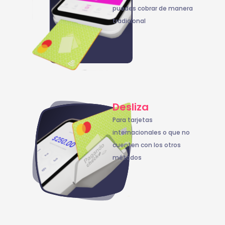
puedes cobrar de manera
tradicional
Desliza
Para tarjetas
internacionales o que no
cuenten con los otros
métodos