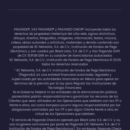
PAGANDO®, VAS PAGANDO® y PAGANDO CHECK® incluyendo todos los
derechos de propiedad intelectual del sitio web, signos distintivos,
dibujos, diseños, fotografías, imágenes, información, textos, música,
videos, obras autorales y artísticas, materiales y demás contenido son
propiedad de XC Networks, S.A. de C.V., Institución de Fondos de Pago
Electrónico, y son usados por Black Labs, S.A. de C.V. y Vas Pagando SAPI
de CV SOFOM ENR en su carácter de licenciatarios autorizados.
XC Networks, S.A. de C.V., Institución de Fondos de Pago Electrónico © 2026
todos los derechos reservados.
1
XC Networks, S.A. de C.V. Institución de Fondos de Pago Electrónico
(Pagando), es una entidad financiera autorizada, regulada y
supervisada por las autoridades financieras en México para operar en
términos de lo previsto por la Ley para Regular las Instituciones de
Tecnología Financiera.
Ni el Gobierno Federal ni las entidades de la administración pública
paraestatal podrán responsabilizarse o garantizar los recursos de los
Clientes que sean utilizados en las Operaciones que celebren con las ITF o
frente a otros, así como tampoco asumir alguna responsabilidad por las
obligaciones contraídas por las ITF o por algún Cliente frente a otro, en
virtud de las Operaciones que celebren.
2
El servicio de Pagando Check es operado por Black Labs S.A. de C.V. y su
uso no genera comisiones por parte de Pagando (XC Networks S.A. de C.V.
Institución de Fondos de Pago Electrónicos). Sin embargo, Pagando Check