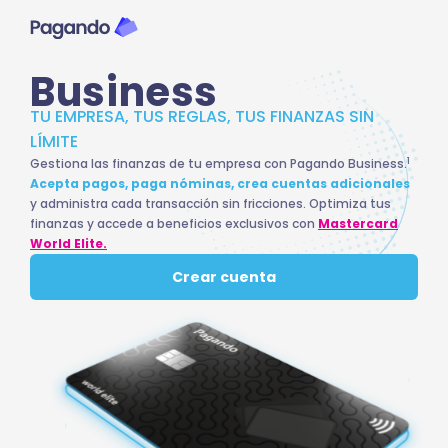
Ir
al
contenido
Business
TU EMPRESA, TUS REGLAS, TUS FINANZAS SIN
LÍMITE
1
Gestiona las finanzas de tu empresa con Pagando Business.
Acepta pagos, paga nóminas, crea cuentas adicionales
y administra cada transacción sin fricciones. Optimiza tus
finanzas y accede a beneficios exclusivos con
Mastercard
World Elite.
Crear cuenta