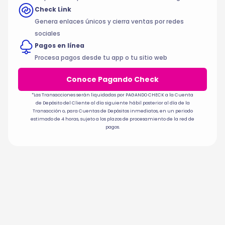
Check Link
Genera enlaces únicos y cierra ventas por redes
sociales
Pagos en línea
Procesa pagos desde tu app o tu sitio web
Conoce Pagando Check
*Las Transacciones serán liquidadas por PAGANDO CHECK a la Cuenta
de Depósito del Cliente al día siguiente hábil posterior al día de la
Transacción o, para Cuentas de Depósitos inmediatos, en un periodo
estimado de 4 horas, sujeto a los plazos de procesamiento de la red de
pagos.