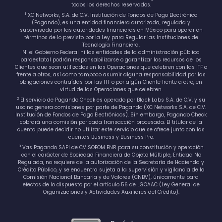
todos los derechos reservados.
1
XC Networks, S.A. de C.V. Institución de Fondos de Pago Electrónico
(Pagando), es una entidad financiera autorizada, regulada y
supervisada por las autoridades financieras en México para operar en
términos de lo previsto por la Ley para Regular las Instituciones de
Tecnología Financiera.
Ni el Gobierno Federal ni las entidades de la administración pública
paraestatal podrán responsabilizarse o garantizar los recursos de los
Clientes que sean utilizados en las Operaciones que celebren con las ITF o
frente a otros, así como tampoco asumir alguna responsabilidad por las
obligaciones contraídas por las ITF o por algún Cliente frente a otro, en
virtud de las Operaciones que celebren.
2
El servicio de Pagando Check es operado por Black Labs S.A. de C.V. y su
uso no genera comisiones por parte de Pagando (XC Networks S.A. de C.V.
Institución de Fondos de Pago Electrónicos). Sin embargo, Pagando Check
cobrará una comisión por cada transacción procesada. El titular de la
cuenta puede decidir no utilizar este servicio que se ofrece junto con las
cuentas Business y Business Pro.
3
Vas Pagando SAPI de CV SOFOM ENR para su constitución y operación
con el carácter de Sociedad Financiera de Objeto Múltiple, Entidad No
Regulada, no requiere de la autorización de la Secretaría de Hacienda y
Crédito Público, y se encuentra sujeta a la supervisión y vigilancia de la
Comisión Nacional Bancaria y de Valores (CNBV), únicamente para
efectos de lo dispuesto por el artículo 56 de LGOAAC (Ley General de
Organizaciones y Actividades Auxiliares del Crédito).