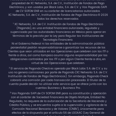
propiedad de XC Networks, S.A. de C.V., Institución de Fondos de Pago
Electrónico, y son usados por Black Labs, S.A. de C.V. y Vas Pagando SAPI
de CV SOFOM ENR en su carácter de licenciatarios autorizados.
XC Networks, S.A. de C.V., Institución de Fondos de Pago Electrónico © 2026
todos los derechos reservados.
1
XC Networks, S.A. de C.V. Institución de Fondos de Pago Electrónico
(Pagando), es una entidad financiera autorizada, regulada y
supervisada por las autoridades financieras en México para operar en
términos de lo previsto por la Ley para Regular las Instituciones de
Tecnología Financiera.
Ni el Gobierno Federal ni las entidades de la administración pública
paraestatal podrán responsabilizarse o garantizar los recursos de los
Clientes que sean utilizados en las Operaciones que celebren con las ITF o
frente a otros, así como tampoco asumir alguna responsabilidad por las
obligaciones contraídas por las ITF o por algún Cliente frente a otro, en
virtud de las Operaciones que celebren.
2
El servicio de Pagando Check es operado por Black Labs S.A. de C.V. y su
uso no genera comisiones por parte de Pagando (XC Networks S.A. de C.V.
Institución de Fondos de Pago Electrónicos). Sin embargo, Pagando Check
cobrará una comisión por cada transacción procesada. El titular de la
cuenta puede decidir no utilizar este servicio que se ofrece junto con las
cuentas Business y Business Pro.
3
Vas Pagando SAPI de CV SOFOM ENR para su constitución y operación
con el carácter de Sociedad Financiera de Objeto Múltiple, Entidad No
Regulada, no requiere de la autorización de la Secretaría de Hacienda y
Crédito Público, y se encuentra sujeta a la supervisión y vigilancia de la
Comisión Nacional Bancaria y de Valores (CNBV), únicamente para
efectos de lo dispuesto por el artículo 56 de LGOAAC (Ley General de