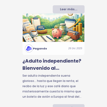
entender dónde va tu dinero y a
identificar áreas donde puedas reducir
Leer más...
costos o aumentar ingresos.
Pagando
26 Dic 2025
¿Adulto independiente?
Bienvenido al
emocionante circo de
Ser adulto independiente suena
glorioso… hasta que llegan la renta, el
pagar cuentas 🎪💸
recibo de la luz y ese café diario que
misteriosamente cuesta lo mismo que
un boleto de avión a Europa al final del
mes.