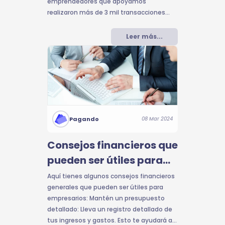
emprendedores que apoyamos
realizaron más de 3 mil transacciones
durante estos dos días, ventas que no
hubieran sido posibles si no hubieran
Leer más...
tenido acceso fácil y a bajo costo, gracias
a la tecnología fintech de Pagando.
Pagando
08 Mar 2024
Consejos financieros que
pueden ser útiles para
empresarios
Aquí tienes algunos consejos financieros
generales que pueden ser útiles para
empresarios: Mantén un presupuesto
detallado: Lleva un registro detallado de
tus ingresos y gastos. Esto te ayudará a