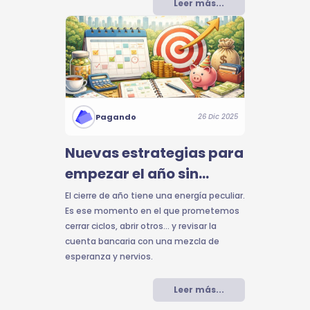
Leer más...
Pagando
26 Dic 2025
Nuevas estrategias para
empezar el año sin
tropezar 💸👣
El cierre de año tiene una energía peculiar.
Es ese momento en el que prometemos
cerrar ciclos, abrir otros… y revisar la
cuenta bancaria con una mezcla de
esperanza y nervios.
Leer más...