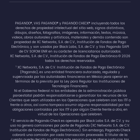
PAGANDO®, VAS PAGANDO® y PAGANDO CHECK® incluyendo todos los
derechos de propiedad intelectual del sitio web, signos distintivos,
dibujos, diseños, fotografías, imágenes, información, textos, música,
videos, obras autorales y artísticas, materiales y demás contenido son
propiedad de XC Networks, S.A. de C.V., Institución de Fondos de Pago
Electrónico, y son usados por Black Labs, S.A. de C.V. y Vas Pagando SAPI
de CV SOFOM ENR en su carácter de licenciatarios autorizados.
XC Networks, S.A. de C.V., Institución de Fondos de Pago Electrónico © 2026
todos los derechos reservados.
1
XC Networks, S.A. de C.V. Institución de Fondos de Pago Electrónico
(Pagando), es una entidad financiera autorizada, regulada y
supervisada por las autoridades financieras en México para operar en
términos de lo previsto por la Ley para Regular las Instituciones de
Tecnología Financiera.
Ni el Gobierno Federal ni las entidades de la administración pública
paraestatal podrán responsabilizarse o garantizar los recursos de los
Clientes que sean utilizados en las Operaciones que celebren con las ITF o
frente a otros, así como tampoco asumir alguna responsabilidad por las
obligaciones contraídas por las ITF o por algún Cliente frente a otro, en
virtud de las Operaciones que celebren.
2
El servicio de Pagando Check es operado por Black Labs S.A. de C.V. y su
uso no genera comisiones por parte de Pagando (XC Networks S.A. de C.V.
Institución de Fondos de Pago Electrónicos). Sin embargo, Pagando Check
cobrará una comisión por cada transacción procesada. El titular de la
cuenta puede decidir no utilizar este servicio que se ofrece junto con las