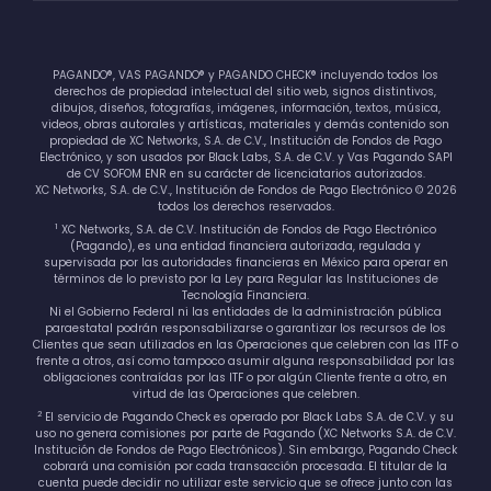
PAGANDO®, VAS PAGANDO® y PAGANDO CHECK® incluyendo todos los
derechos de propiedad intelectual del sitio web, signos distintivos,
dibujos, diseños, fotografías, imágenes, información, textos, música,
videos, obras autorales y artísticas, materiales y demás contenido son
propiedad de XC Networks, S.A. de C.V., Institución de Fondos de Pago
Electrónico, y son usados por Black Labs, S.A. de C.V. y Vas Pagando SAPI
de CV SOFOM ENR en su carácter de licenciatarios autorizados.
XC Networks, S.A. de C.V., Institución de Fondos de Pago Electrónico © 2026
todos los derechos reservados.
1
XC Networks, S.A. de C.V. Institución de Fondos de Pago Electrónico
(Pagando), es una entidad financiera autorizada, regulada y
supervisada por las autoridades financieras en México para operar en
términos de lo previsto por la Ley para Regular las Instituciones de
Tecnología Financiera.
Ni el Gobierno Federal ni las entidades de la administración pública
paraestatal podrán responsabilizarse o garantizar los recursos de los
Clientes que sean utilizados en las Operaciones que celebren con las ITF o
frente a otros, así como tampoco asumir alguna responsabilidad por las
obligaciones contraídas por las ITF o por algún Cliente frente a otro, en
virtud de las Operaciones que celebren.
2
El servicio de Pagando Check es operado por Black Labs S.A. de C.V. y su
uso no genera comisiones por parte de Pagando (XC Networks S.A. de C.V.
Institución de Fondos de Pago Electrónicos). Sin embargo, Pagando Check
cobrará una comisión por cada transacción procesada. El titular de la
cuenta puede decidir no utilizar este servicio que se ofrece junto con las