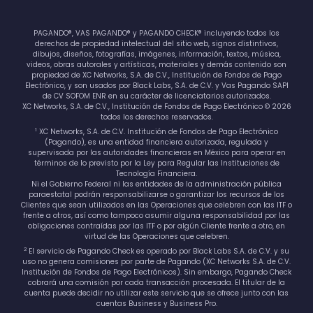
PAGANDO®, VAS PAGANDO® y PAGANDO CHECK® incluyendo todos los
derechos de propiedad intelectual del sitio web, signos distintivos,
dibujos, diseños, fotografías, imágenes, información, textos, música,
videos, obras autorales y artísticas, materiales y demás contenido son
propiedad de XC Networks, S.A. de C.V., Institución de Fondos de Pago
Electrónico, y son usados por Black Labs, S.A. de C.V. y Vas Pagando SAPI
de CV SOFOM ENR en su carácter de licenciatarios autorizados.
XC Networks, S.A. de C.V., Institución de Fondos de Pago Electrónico © 2026
todos los derechos reservados.
1
XC Networks, S.A. de C.V. Institución de Fondos de Pago Electrónico
(Pagando), es una entidad financiera autorizada, regulada y
supervisada por las autoridades financieras en México para operar en
términos de lo previsto por la Ley para Regular las Instituciones de
Tecnología Financiera.
Ni el Gobierno Federal ni las entidades de la administración pública
paraestatal podrán responsabilizarse o garantizar los recursos de los
Clientes que sean utilizados en las Operaciones que celebren con las ITF o
frente a otros, así como tampoco asumir alguna responsabilidad por las
obligaciones contraídas por las ITF o por algún Cliente frente a otro, en
virtud de las Operaciones que celebren.
2
El servicio de Pagando Check es operado por Black Labs S.A. de C.V. y su
uso no genera comisiones por parte de Pagando (XC Networks S.A. de C.V.
Institución de Fondos de Pago Electrónicos). Sin embargo, Pagando Check
cobrará una comisión por cada transacción procesada. El titular de la
cuenta puede decidir no utilizar este servicio que se ofrece junto con las
cuentas Business y Business Pro.