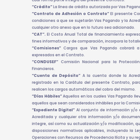
“Crédito”
La línea de crédito autorizada por Vas Pagand
“Contrato de Adhesión o Contrato”
El presente Co
condiciones a que se sujetarán Vas Pagando y la Acredi
cualquier otro anexo que en lo futuro sea adicionado.
“CAT”.
El Costo Anual Total de financiamiento expres
fines informativos y de comparación, incorpora la totali
“Comisiones”
Cargos que Vas Pagando cobrará a 
expresados en el Contrato.
“CONDUSEF”
Comisión Nacional para la Protección
Financieros.
“Cuenta de Depósito”
A la cuenta donde la Acredi
registrado en la Carátula del presente Contrato, para
realicen los cargos automáticos del cobro del mismo.
“Días Hábiles”
Aquellos en los cuales Vas Pagando lle
aquellos que sean considerados inhábiles por la Comisi
“Expediente Digital”
Al conjunto de información y/o 
Acreditada y cualquier otra información y/o docume
integre, así como su actualización y/o modificación, q
disposiciones normativas aplicables, incluyendo la Le
Operaciones con Recursos de Procedencia Ilícita y su r