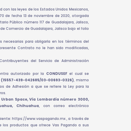
d con las leyes de los Estados Unidos Mexicanos,
870 de fecha 13 de noviembre de 2020, otorgada
ario Público número 117 de Guadalajara, Jalisco,
de Comercio de Guadalajara, Jalisco bajo el folio
s necesarias para obligarla en los términos del
presente Contrato no le han sido modificadas,
Contribuyentes del Servicio de Administración
ntra autorizado por la
CONDUSEF
el cual se
o
(15557-439-042685/03-00693-0326)
, mismo
s de Adhesión a que se refiere la Ley para la
ros.
 Urban Space, Vía Lombardía número 3000,
huahua, Chihuahua
, con correo electrónico
iguiente: https://www.vaspagando.mx , a través de
de los productos que ofrece Vas Pagando a sus