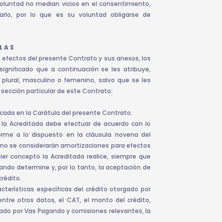
voluntad no median vicios en el consentimiento,
darlo, por lo que es su voluntad obligarse de
L A S
 efectos del presente Contrato y sus anexos, los
gnificado que a continuación se les atribuye,
plural, masculino o femenino, salvo que se les
 sección particular de este Contrato:
ficada en la Carátula del presente Contrato.
 la Acreditada debe efectuar de acuerdo con lo
rme a lo dispuesto en la cláusula novena del
e no se considerarán amortizaciones para efectos
uier concepto la Acreditada realice, siempre que
gando determine y, por lo tanto, la aceptación de
crédito.
terísticas específicas del crédito otorgado por
ntre otros datos, el CAT, el monto del crédito,
gado por Vas Pagando y comisiones relevantes, la