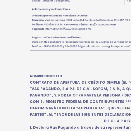
CONTRATO DE APERTURA DE CRÉDITO SIMPLE (EL 
“VAS PAGANDO, S.A.P.I. DE C.V., SOFOM, E.N.R., A
PAGANDO” , Y, POR LA OTRA PARTE LA PERSONA FÍSICA
CON EL REGISTRO FEDERAL DE CONTRIBUYENTES *****
DENOMINARÁ COMO LA “ACREDITADA” , QUIENES E
PARTES” , AL TENOR DE LAS SIGUIENTES DECLARACIO
D E C L A R A C 
I. Declara Vas Pagando a través de su representan