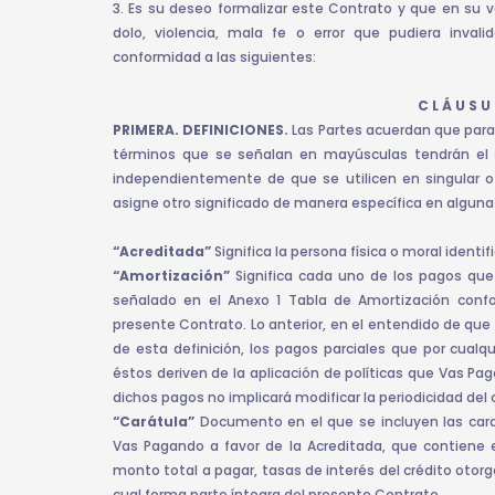
3. Es su deseo formalizar este Contrato y que en su 
dolo, violencia, mala fe o error que pudiera invali
conformidad a las siguientes:
C L Á U S U 
PRIMERA. DEFINICIONES.
Las Partes acuerdan que para
términos que se señalan en mayúsculas tendrán el si
independientemente de que se utilicen en singular o 
asigne otro significado de manera específica en alguna
“Acreditada”
Significa la persona física o moral identi
“Amortización”
Significa cada uno de los pagos que
señalado en el Anexo 1 Tabla de Amortización confo
presente Contrato. Lo anterior, en el entendido de qu
de esta definición, los pagos parciales que por cualq
éstos deriven de la aplicación de políticas que Vas Pa
dichos pagos no implicará modificar la periodicidad del 
“Carátula”
Documento en el que se incluyen las carac
Vas Pagando a favor de la Acreditada, que contiene e
monto total a pagar, tasas de interés del crédito otor
cual forma parte íntegra del presente Contrato.