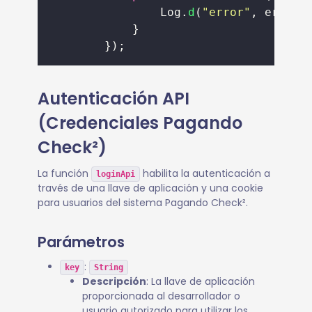
                Log.
d
(
"
error
"
, error.
            }
        });
Autenticación API
(Credenciales Pagando
Check²)
La función
habilita la autenticación a
loginApi
través de una llave de aplicación y una cookie
para usuarios del sistema Pagando Check².
Parámetros
:
key
String
Descripción
: La llave de aplicación
proporcionada al desarrollador o
usuario autorizado para utilizar los