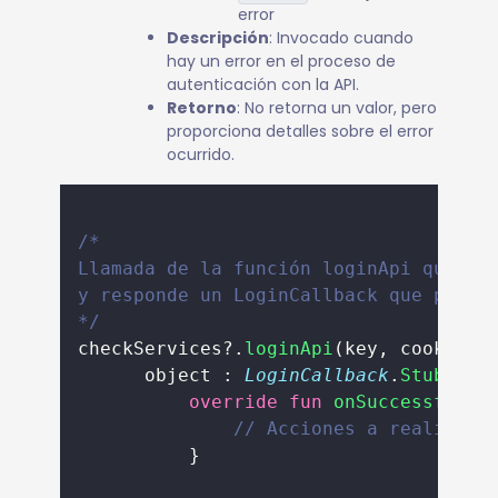
error
Descripción
: Invocado cuando
hay un error en el proceso de
autenticación con la API.
Retorno
: No retorna un valor, pero
proporciona detalles sobre el error
ocurrido.
/*
Llamada de la función loginApi que re
y responde un LoginCallback que podrí
*/
checkServices?.
loginApi
(key, cookie,
      object : 
LoginCallback
.
Stub
() {
override
fun
onSuccessful
()
// Acciones a realizar 
          }