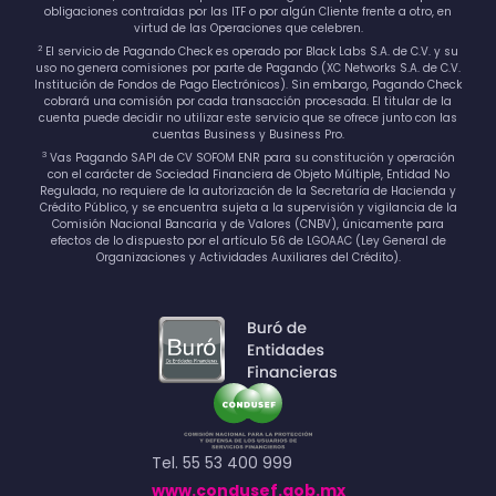
obligaciones contraídas por las ITF o por algún Cliente frente a otro, en
virtud de las Operaciones que celebren.
2
El servicio de Pagando Check es operado por Black Labs S.A. de C.V. y su
uso no genera comisiones por parte de Pagando (XC Networks S.A. de C.V.
Institución de Fondos de Pago Electrónicos). Sin embargo, Pagando Check
cobrará una comisión por cada transacción procesada. El titular de la
cuenta puede decidir no utilizar este servicio que se ofrece junto con las
cuentas Business y Business Pro.
3
Vas Pagando SAPI de CV SOFOM ENR para su constitución y operación
con el carácter de Sociedad Financiera de Objeto Múltiple, Entidad No
Regulada, no requiere de la autorización de la Secretaría de Hacienda y
Crédito Público, y se encuentra sujeta a la supervisión y vigilancia de la
Comisión Nacional Bancaria y de Valores (CNBV), únicamente para
efectos de lo dispuesto por el artículo 56 de LGOAAC (Ley General de
Organizaciones y Actividades Auxiliares del Crédito).
Tel. 55 53 400 999
www.condusef.gob.mx