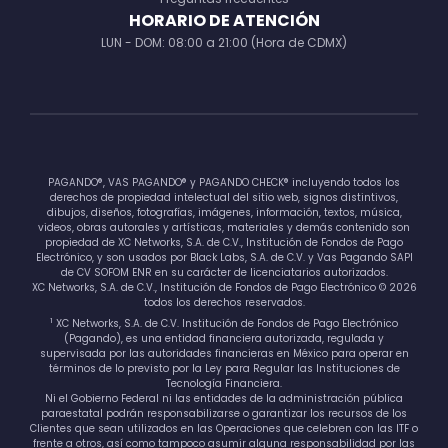
HORARIO DE ATENCIÓN
LUN - DOM: 08:00 a 21:00 (Hora de CDMX)
PAGANDO®, VAS PAGANDO® y PAGANDO CHECK® incluyendo todos los
derechos de propiedad intelectual del sitio web, signos distintivos,
dibujos, diseños, fotografías, imágenes, información, textos, música,
videos, obras autorales y artísticas, materiales y demás contenido son
propiedad de XC Networks, S.A. de C.V., Institución de Fondos de Pago
Electrónico, y son usados por Black Labs, S.A. de C.V. y Vas Pagando SAPI
de CV SOFOM ENR en su carácter de licenciatarios autorizados.
XC Networks, S.A. de C.V., Institución de Fondos de Pago Electrónico © 2026
todos los derechos reservados.
1
XC Networks, S.A. de C.V. Institución de Fondos de Pago Electrónico
(Pagando), es una entidad financiera autorizada, regulada y
supervisada por las autoridades financieras en México para operar en
términos de lo previsto por la Ley para Regular las Instituciones de
Tecnología Financiera.
Ni el Gobierno Federal ni las entidades de la administración pública
paraestatal podrán responsabilizarse o garantizar los recursos de los
Clientes que sean utilizados en las Operaciones que celebren con las ITF o
frente a otros, así como tampoco asumir alguna responsabilidad por las