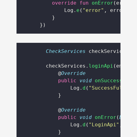
override
fun
onError
(error:
              Log.
e
(
"error"
, error.co
          }
      })
CheckServices
 checkServices 
=
        checkServices.
loginApi
(email,
            @
Override
public
void
onSuccessful
(
                Log.
d
(
"
SuccessFull
"
, 
            }
            @
Override
public
void
onError
(
Error
                Log.
d
(
"
LoginApi
"
, err
            }