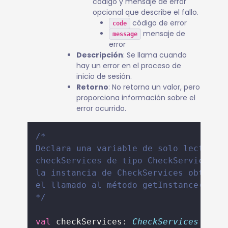
código y mensaje de error
opcional que describe el fallo.
código de error
code
mensaje de
message
error
Descripción
: Se llama cuando
hay un error en el proceso de
inicio de sesión.
Retorno
: No retorna un valor, pero
proporciona información sobre el
error ocurrido.
/*
Declara una variable de solo lectura 
checkServices de tipo CheckServices y
la instancia de CheckServices obtenid
el llamado al método getInstance(cont
*/
val
 checkServices: 
CheckServices
=
 Ch