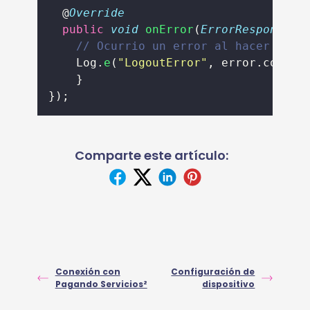
  @
Override
public
void
onError
(
ErrorResponse
 e
// Ocurrio un error al hacer logo
    Log.
e
(
"
LogoutError
"
, error.code) 
    }
});
Comparte este artículo:
Conexión con
Configuración de
Pagando Servicios²
dispositivo