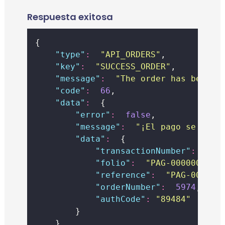
Respuesta exitosa
{
"
type
"
:
"
API_ORDERS
"
,
"
key
"
:
"
SUCCESS_ORDER
"
,
"
message
"
:
"
The order has been s
"
code
"
:
66
,
"
data
"
:
  {
"
error
"
:
false
,
"
message
"
:
"
¡El pago se ha r
"
data
"
:
  {
"
transactionNumber
"
:
318
"
folio
"
:
"
PAG-0000000117
"
reference
"
:
"
PAG-000000
"
orderNumber
"
:
5974
,
"
authCode
"
:
"
89484
"
        }
    }