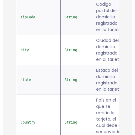
Código
postal del
domicilio
zipCode
String
fa
registrado
en la tarjeta.
Ciudad del
domicilio
city
String
fa
registrado
en al tarjeta.
Estado del
domicilio
state
String
fa
registrado
en la tarjeta.
País en el
que se
emitio la
tarjeta, el
Country
String
fa
cual debe de
ser envíado