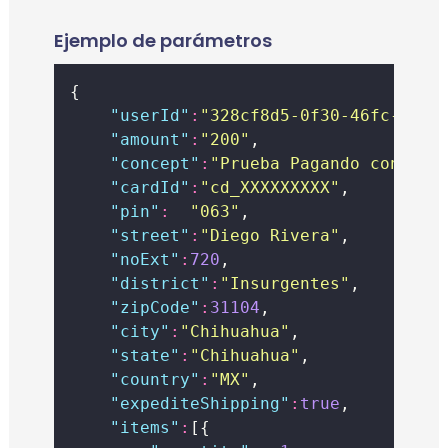
Ejemplo de parámetros
{
"
userId
"
:
"
328cf8d5-0f30-46fc-XXXX
"
amount
"
:
"
200
"
,
"
concept
"
:
"
Prueba Pagando con Api
"
cardId
"
:
"
cd_XXXXXXXXX
"
,
"
pin
"
:
"
063
"
,
"
street
"
:
"
Diego Rivera
"
,
"
noExt
"
:
720
,
"
district
"
:
"
Insurgentes
"
,
"
zipCode
"
:
31104
,
"
city
"
:
"
Chihuahua
"
,
"
state
"
:
"
Chihuahua
"
,
"
country
"
:
"
MX
"
,
"
expediteShipping
"
:
true
,
"
items
"
:
[{