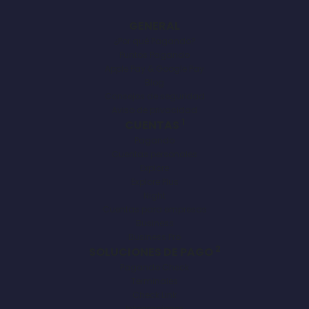
GENERAL
¿Por qué Pagando?
Puntos Pagando
Apple Pay & Google Pay
Blog
Consejos de seguridad
Aviso de privacidad
1
CUENTAS
Pagando
Cuentas personales
Explore
Explore Plus
Night
Cuentas para empresas
Business
Business Pro
2
SOLUCIONES DE PAGO
Pagando Check
Terminales
Check Link
Integraciones