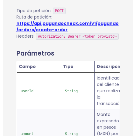
Tipo de petición:
POST
Ruta de petición:
https://api.pagandocheck.com/v1/pagando
/orders/create-order
Headers:
Autorization: Bearer <token provisto>
Parámetros
Campo
Tipo
Descripción
Re
Identificador
del cliente
que realizara
userId
String
tr
la
transacción.
Monto
expresado
en pesos
(MXN) por el
amount
String
tr