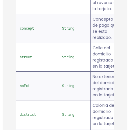
al reverso de
la tarjeta.
Concepto
de pago que
concept
String
fa
se esta
realizado.
Calle del
domicilio
street
String
fa
registrado
en la tarjeta.
No exterior
del domicilio
noExt
String
fa
registrado
en la tarjeta.
Colonia del
domicilio
district
String
fa
registrado
en la tarjeta.