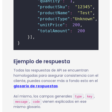
"
quantity
"
:
1
,
"
productSku
"
:
"
12345
"
,
"
productName
"
:
"
Test
"
,
"
productType
"
:
"
Unknown
"
,
"
unitPrice
"
:
200
,
"
totalAmount
"
:
200
    }],
}
Ejemplo de respuesta
Todas las respuestas de API se encuentran
homologadas para asegurar consistencia con el
cliente, puedes conocer más a fondo esto en el
glosario de respuestas
.
Así mismo, los campos generales
,
,
type
key
,
vienen explicados en ese
message
code
mismo glosario.