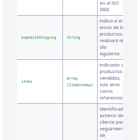
en el ISO
3166.
Indica si el
envío de los
productos se
expediteShipping
String
fa
realizará al
día
siguiente.
Indicador de
productos
vendidos,
Array
items
fa
solo sirve
[ItemSchema]
como
referencia.
Identificador
externo del
cliente para
seguimiento
de