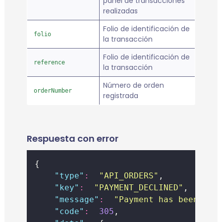
panel de transacciones
realizadas
Folio de identificación de
folio
la transacción
Folio de identificación de
reference
la transacción
Número de orden
orderNumber
registrada
Respuesta con error
{
"
type
"
:
"
API_ORDERS
"
,
"
key
"
:
"
PAYMENT_DECLINED
"
,
"
message
"
:
"
Payment has been dec
"
code
"
:
305
,