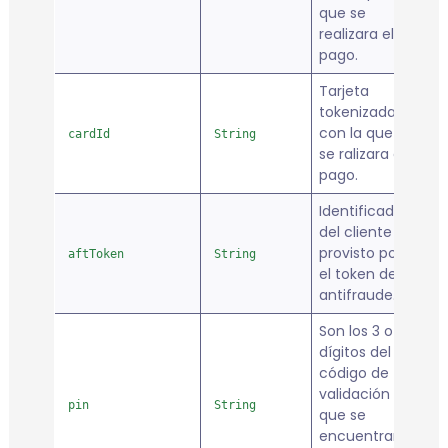
que se
realizara el
pago.
Tarjeta
tokenizada
con la que
cardId
String
tr
se ralizara el
pago.
Identificador
del cliente
provisto por
aftToken
String
tr
el token de
antifraude.
Son los 3 o 4
dígitos del
código de
validación
pin
String
tr
que se
encuentran