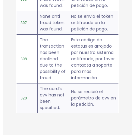
was found.
petición de pago.
None anti
No se envió el token
fraud token
antifraude en la
307
was found.
petición de pago.
The
Este código de
transaction
estatus es arrojado
has been
por nuestro sistema
declined
antifraude, por favor
308
due to the
contacta a soporte
possibility of
para mas
fraud.
información.
The card’s
No se recibió el
cvv has not
parámetro de cvv en
320
been
la petición.
specified.