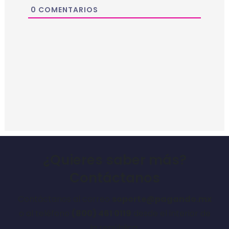
0
COMENTARIOS
¿Quieres saber más?
Contáctanos
Contáctanos al correo
soporte@pagando.mx
o al teléfono
(800) 461 0119
desde el interior de
la república.