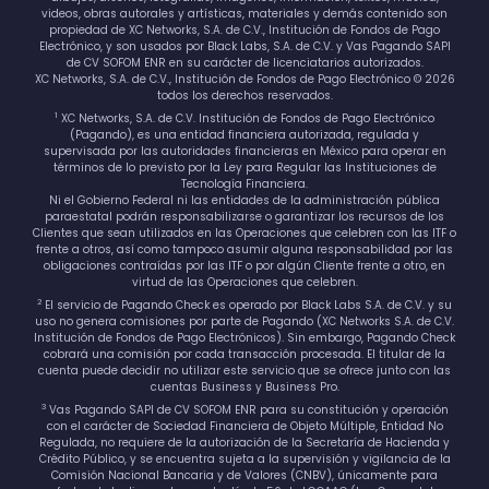
videos, obras autorales y artísticas, materiales y demás contenido son
propiedad de XC Networks, S.A. de C.V., Institución de Fondos de Pago
Electrónico, y son usados por Black Labs, S.A. de C.V. y Vas Pagando SAPI
de CV SOFOM ENR en su carácter de licenciatarios autorizados.
XC Networks, S.A. de C.V., Institución de Fondos de Pago Electrónico © 2026
todos los derechos reservados.
1
XC Networks, S.A. de C.V. Institución de Fondos de Pago Electrónico
(Pagando), es una entidad financiera autorizada, regulada y
supervisada por las autoridades financieras en México para operar en
términos de lo previsto por la Ley para Regular las Instituciones de
Tecnología Financiera.
Ni el Gobierno Federal ni las entidades de la administración pública
paraestatal podrán responsabilizarse o garantizar los recursos de los
Clientes que sean utilizados en las Operaciones que celebren con las ITF o
frente a otros, así como tampoco asumir alguna responsabilidad por las
obligaciones contraídas por las ITF o por algún Cliente frente a otro, en
virtud de las Operaciones que celebren.
2
El servicio de Pagando Check es operado por Black Labs S.A. de C.V. y su
uso no genera comisiones por parte de Pagando (XC Networks S.A. de C.V.
Institución de Fondos de Pago Electrónicos). Sin embargo, Pagando Check
cobrará una comisión por cada transacción procesada. El titular de la
cuenta puede decidir no utilizar este servicio que se ofrece junto con las
cuentas Business y Business Pro.
3
Vas Pagando SAPI de CV SOFOM ENR para su constitución y operación
con el carácter de Sociedad Financiera de Objeto Múltiple, Entidad No
Regulada, no requiere de la autorización de la Secretaría de Hacienda y
Crédito Público, y se encuentra sujeta a la supervisión y vigilancia de la
Comisión Nacional Bancaria y de Valores (CNBV), únicamente para