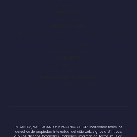
Documentación
3
CRÉDITOS
Vas Pagando
REGULATORIO
Consulta los Costos y las Comisiones de nuestros productos
UNE
Educación financiera
Estados financieros
SOPORTE
Contáctanos
Preguntas frecuentes
HORARIO DE ATENCIÓN
LUN - DOM: 08:00 a 21:00 (Hora de CDMX)
PAGANDO®, VAS PAGANDO® y PAGANDO CHECK® incluyendo todos los
derechos de propiedad intelectual del sitio web, signos distintivos,
dibujos, diseños, fotografías, imágenes, información, textos, música,