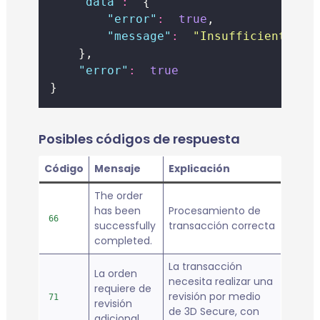
"
data
"
:
  {
"
error
"
:
true
,
"
message
"
:
"
Insufficient fun
    },
"
error
"
:
true
}
Posibles códigos de respuesta
Código
Mensaje
Explicación
The order
has been
Procesamiento de
66
successfully
transacción correcta
completed.
La transacción
La orden
necesita realizar una
requiere de
revisión por medio
71
revisión
de 3D Secure, con
adicional.