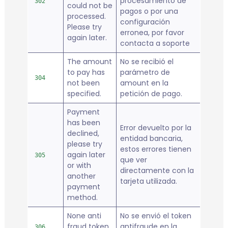
procesamiento de
302
could not be
pagos o por una
processed.
configuración
Please try
erronea, por favor
again later.
contacta a soporte
The amount
No se recibió el
to pay has
parámetro de
304
not been
amount en la
specified.
petición de pago.
Payment
has been
Error devuelto por la
declined,
entidad bancaria,
please try
estos errores tienen
again later
305
que ver
or with
directamente con la
another
tarjeta utilizada.
payment
method.
None anti
No se envió el token
fraud token
antifraude en la
306