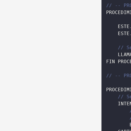
// -- PR
PROCEDIM
    ESTE
    ESTE
// S
    LLAM
FIN PROC
// -- PR
PROCEDIM
// S
    INTE
        