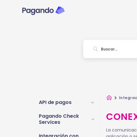
Ir
al
contenido
Inicio
Integra
API de pagos
CONEX
Pagando Check
Services
La comunicaci
Integración con
aplicación o s