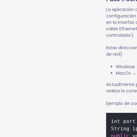
La aplicación 
configuración 
en la interfaz
cable Ethernet
controlador).
Estas direccio
de red):
Windows →
MacOs → 1
Actualmente pa
realiza la cone
Ejemplo de co
int port
String i
public
 v