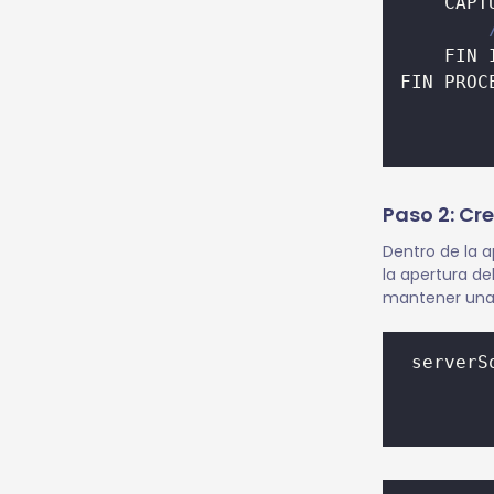
    CAPT
    FIN 
FIN PROC
Paso 2: Cr
Dentro de la a
la apertura de
mantener una
 serverS