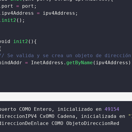
.port 
=
 port;
.ipv4Address 
=
 ipv4Address;
.
init2
();
void 
init2
(){
{
// Se valida y se crea un objeto de dirección
bindAddr 
=
 InetAddress.
getByName
(ipv4Address)
puerto COMO Entero, inicializado en 
49154
direccionIPV4 CxOMO Cadena, inicializada en 
"
direccionDeEnlace COMO ObjetoDireccionRed 