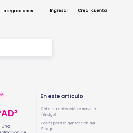
Ingresar
Crear cuenta
Integraciones
d²
En este artículo
Rol de la aplicación o servicio
PAD²
(Bridge)
Pasos para la generación del
e una
Bridge.
ealización de