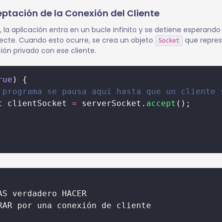
eptación de la Conexión del Cliente
o, la aplicación entra en un bucle infinito y se detiene esperand
necte. Cuando esto ocurre, se crea un objeto
que repres
Socket
ón privado con ese cliente.
rue
) {
 programa se pausa aquí hasta que un cliente 
t clientSocket 
=
 serverSocket.
accept
();
AS verdadero HACER
RAR por una conexión de cliente