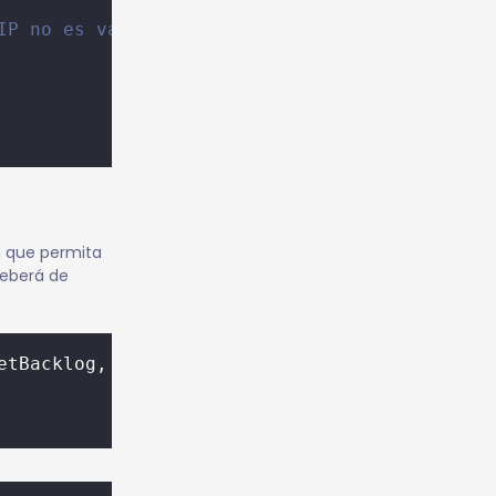
IP no es válida."
n que permita
deberá de
etBacklog, bindAddr);