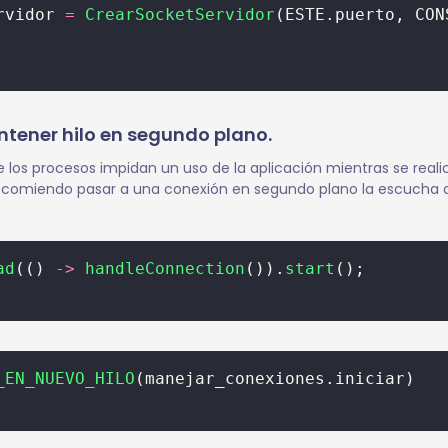
rvidor 
=
CrearSocketServidor
(ESTE.puerto, CON
ntener hilo en segundo plano.
e los procesos impidan un uso de la aplicación mientras se reali
ecomiendo pasar a una conexión en segundo plano la escucha d
ad
(() 
->
handleConnection
()).
start
();
_EN_NUEVO_HILO
(manejar_conexiones.iniciar)