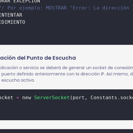
URAR EXCEPCION
// Por ejemplo: MOSTRAR "Error: La dirección 
INTENTAR
EDIMIENTO
eación del Punto de Escucha
plicación o servicio se deberá de generar un socket de conexió
l puerto definido anteriormente con la dirección IP. Así mismo, 
 escucha activa.
ocket 
=
 new 
ServerSocket
(port, Constants.sock