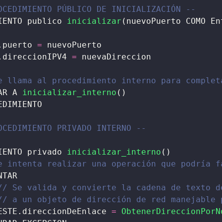
OCEDIMIENTO PÚBLICO DE INICIALIZACIÓN --
IENTO publico 
inicializar
(nuevoPuerto COMO En
.puerto 
=
 nuevoPuerto
.direccionIPV4 
=
 nuevaDireccion
e llama al procedimiento interno para complet
AR A 
inicializar_interno
()
EDIMIENTO
OCEDIMIENTO PRIVADO INTERNO --
IENTO privado 
inicializar_interno
()
e intenta realizar una operación que podría f
NTAR
// Se valida y convierte la cadena de texto d
// a un objeto de dirección de red manejable 
ESTE.direccionDeEnlace 
=
ObtenerDireccionPorN