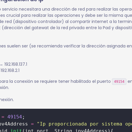
o servicio necesitara una dirección de red para realizar las opera
es crucial para realizar las operaciones y debe ser la misma q
 de red (dispositivo controlador) al compartir internet a la termi
 (dirección del gatewat de la red privada entre la Pad y disposit
nes suelen ser (se recomienda verificar la dirección asignada e
 192.168.137.1
92.168.2.1
ra la conexión se requiere tener habilitado el puerto
en
49154
xión.
nexión.
 
=
49154
;
pv4Address 
=
"Ip proporcionada por sistema op
oid 
init
(int port, String ipv4Address){