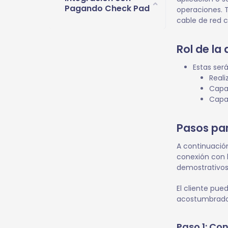
Pagando Check Pad
operaciones. 
cable de red c
Rol de la 
Estas ser
Reali
Capa
Capac
Pasos par
A continuación
conexión con 
demostrativos 
El cliente pue
acostumbrado u
Paso 1: Co