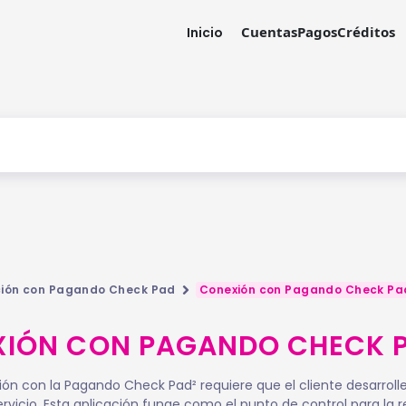
Cuentas
Pagos
Créditos
Inicio
ción con Pagando Check Pad
Conexión con Pagando Check Pa
IÓN CON PAGANDO CHECK 
ón con la Pagando Check Pad² requiere que el cliente desarroll
ervicio. Esta aplicación funge como el punto de control para la r