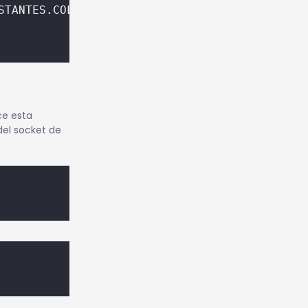
STANTES.COLA_DE_CONEXIONES, ESTE.direccionDeE
ce esta
el socket de