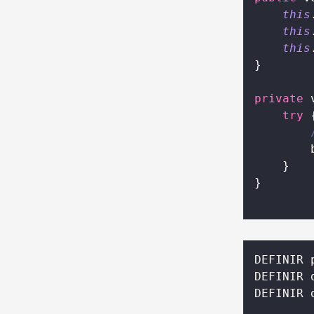
this
this
this
}
private
 
try
 
        
    } 
}
DEFINIR 
DEFINIR 
DEFINIR 