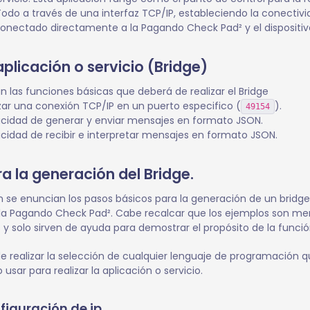
Todo a través de una interfaz TCP/IP, estableciendo la conecti
onectado directamente a la Pagando Check Pad² y el dispositivo
aplicación o servicio (Bridge)
án las funciones básicas que deberá de realizar el Bridge
zar una conexión TCP/IP en un puerto especifico (
).
49154
cidad de generar y enviar mensajes en formato JSON.
idad de recibir e interpretar mensajes en formato JSON.
a la generación del Bridge.
 se enuncian los pasos básicos para la generación de un bridge 
la Pagando Check Pad². Cabe recalcar que los ejemplos son m
y solo sirven de ayuda para demostrar el propósito de la funció
de realizar la selección de cualquier lenguaje de programación 
sar para realizar la aplicación o servicio.
nfiguración de ip