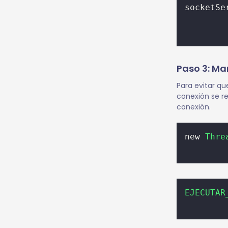
socketSe
Paso 3: Ma
Para evitar qu
conexión se r
conexión.
new 
Thre
EJECUTAR