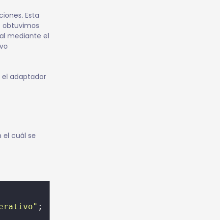
ciones. Esta
ue obtuvimos
nal mediante el
ivo
n el adaptador
 el cuál se
erativo"
;