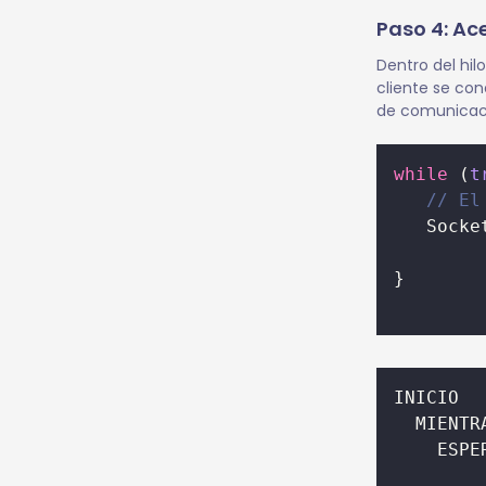
Paso 4: Ac
Dentro del hil
cliente se co
de comunicaci
while
 (
t
// El
   Socke
}
INICIO
  MIENTR
    ESPE