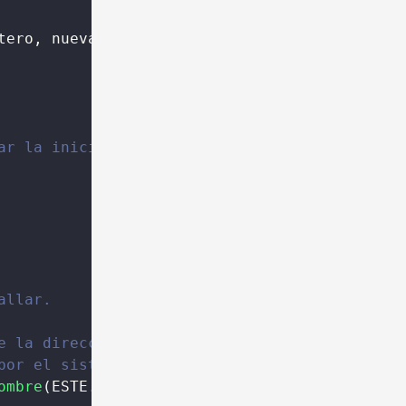
tero, nuevaDireccion COMO Cadena)
ar la inicialización.
allar.
e la dirección IP
por el sistema.
ombre
(ESTE.direccionIPV4)