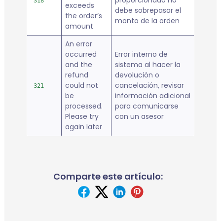
proporcionado no
318
exceeds
debe sobrepasar el
the order’s
monto de la orden
amount
An error
occurred
Error interno de
and the
sistema al hacer la
refund
devolución o
could not
cancelación, revisar
321
be
información adicional
processed.
para comunicarse
Please try
con un asesor
again later
Comparte este artículo: