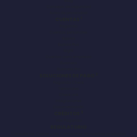
Blog
Consejos de seguridad
Aviso de privacidad
1
CUENTAS
Pagando
Cuentas personales
Explore
Explore Plus
Night
Cuentas para empresas
Business
Business Pro
2
SOLUCIONES DE PAGO
Pagando Check
Terminales
Check Link
Integraciones
Documentación
3
CRÉDITOS
Vas Pagando
REGULATORIO
Consulta los Costos y las Comisiones de nuestros productos