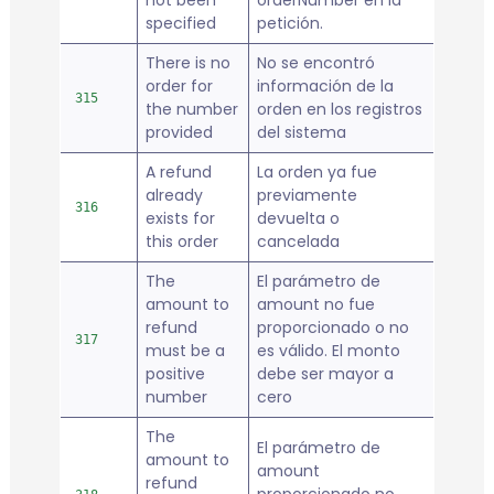
not been
orderNumber en la
specified
petición.
There is no
No se encontró
order for
información de la
315
the number
orden en los registros
provided
del sistema
A refund
La orden ya fue
already
previamente
316
exists for
devuelta o
this order
cancelada
The
El parámetro de
amount to
amount no fue
refund
proporcionado o no
317
must be a
es válido. El monto
positive
debe ser mayor a
number
cero
The
El parámetro de
amount to
amount
refund