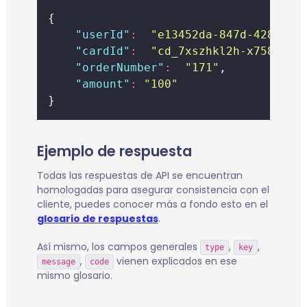
{
"
userId
"
:
"
e13452da-847d-4281-ae
"
cardId
"
:
"
cd_7xszhkl2h-x758fj
"
,
"
orderNumber
"
:
"
171
"
,
"
amount
"
:
"
100
"
}
Ejemplo de respuesta
Todas las respuestas de API se encuentran
homologadas para asegurar consistencia con el
cliente, puedes conocer más a fondo esto en el
glosario de respuestas
.
Así mismo, los campos generales
,
,
type
key
,
vienen explicados en ese
message
code
mismo glosario.