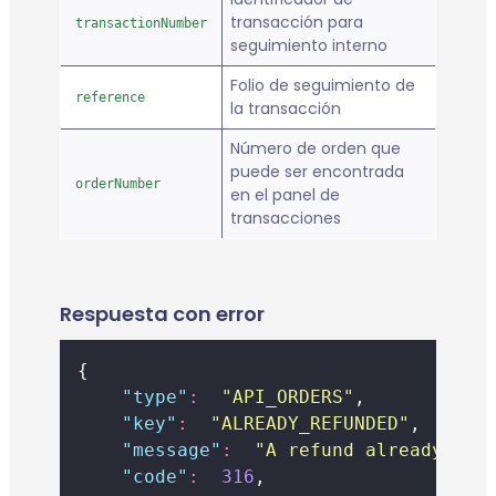
transacción para
transactionNumber
seguimiento interno
Folio de seguimiento de
reference
la transacción
Número de orden que
puede ser encontrada
orderNumber
en el panel de
transacciones
Respuesta con error
{
"
type
"
:
"
API_ORDERS
"
,
"
key
"
:
"
ALREADY_REFUNDED
"
,
"
message
"
:
"
A refund already exi
"
code
"
:
316
,