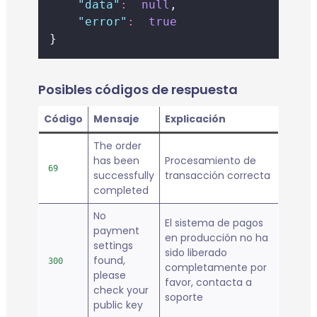
"
data
"
:
null
,
"
error
"
:
true
}
Posibles códigos de respuesta
Código
Mensaje
Explicación
The order
has been
Procesamiento de
69
successfully
transacción correcta
completed
No
El sistema de pagos
payment
en producción no ha
settings
sido liberado
found,
300
completamente por
please
favor, contacta a
check your
soporte
public key