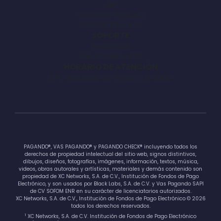
UNE
Educación financiera
Estados financieros
SOPORTE
Contáctanos
Preguntas frecuentes
HORARIO DE ATENCIÓN
LUN - DOM: 08:00 a 21:00 (Hora de CDMX)
PAGANDO®, VAS PAGANDO® y PAGANDO CHECK® incluyendo todos los
derechos de propiedad intelectual del sitio web, signos distintivos,
dibujos, diseños, fotografías, imágenes, información, textos, música,
videos, obras autorales y artísticas, materiales y demás contenido son
propiedad de XC Networks, S.A. de C.V., Institución de Fondos de Pago
Electrónico, y son usados por Black Labs, S.A. de C.V. y Vas Pagando SAPI
de CV SOFOM ENR en su carácter de licenciatarios autorizados.
XC Networks, S.A. de C.V., Institución de Fondos de Pago Electrónico © 2026
todos los derechos reservados.
1
XC Networks, S.A. de C.V. Institución de Fondos de Pago Electrónico