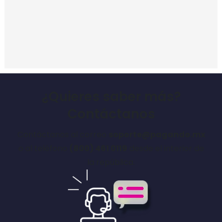
¿Quieres saber más?
Contáctanos
Contáctanos al correo
soporte@pagando.mx
o al teléfono
(800) 461 0119
desde el interior de
la república.