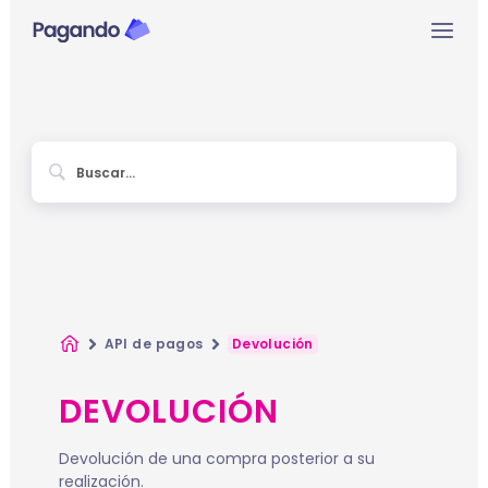
Ir
Mai
al
contenido
Men
Inicio
API de pagos
Devolución
DEVOLUCIÓN
Devolución de una compra posterior a su
realización.