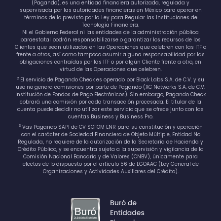
(Pagando), es una entidad financiera autorizada, regulada y
supervisada por las autoridades financieras en México para operar en
términos de lo previsto por la Ley para Regular las Instituciones de
Tecnología Financiera.
Ni el Gobierno Federal ni las entidades de la administración pública
paraestatal podrán responsabilizarse o garantizar los recursos de los
Clientes que sean utilizados en las Operaciones que celebren con las ITF o
frente a otros, así como tampoco asumir alguna responsabilidad por las
obligaciones contraídas por las ITF o por algún Cliente frente a otro, en
virtud de las Operaciones que celebren.
2
El servicio de Pagando Check es operado por Black Labs S.A. de C.V. y su
uso no genera comisiones por parte de Pagando (XC Networks S.A. de C.V.
Institución de Fondos de Pago Electrónicos). Sin embargo, Pagando Check
cobrará una comisión por cada transacción procesada. El titular de la
cuenta puede decidir no utilizar este servicio que se ofrece junto con las
cuentas Business y Business Pro.
3
Vas Pagando SAPI de CV SOFOM ENR para su constitución y operación
con el carácter de Sociedad Financiera de Objeto Múltiple, Entidad No
Regulada, no requiere de la autorización de la Secretaría de Hacienda y
Crédito Público, y se encuentra sujeta a la supervisión y vigilancia de la
Comisión Nacional Bancaria y de Valores (CNBV), únicamente para
efectos de lo dispuesto por el artículo 56 de LGOAAC (Ley General de
Organizaciones y Actividades Auxiliares del Crédito).