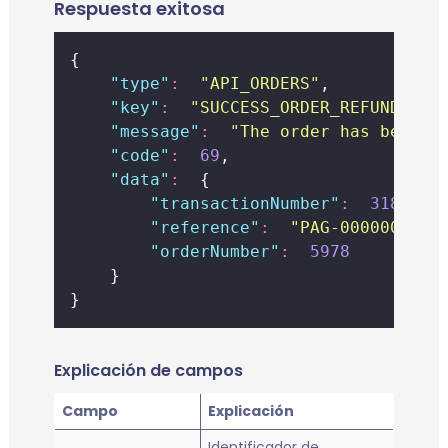
Respuesta exitosa
{
"
type
"
:
"
API_ORDERS
"
,
"
key
"
:
"
SUCCESS_ORDER_REFUND
"
,
"
message
"
:
"
The order has been s
"
code
"
:
69
,
"
data
"
:
  {
"
transactionNumber
"
:
31859
,
"
reference
"
:
"
PAG-0000000117
"
orderNumber
"
:
5978
    }
}
Explicación de campos
Campo
Explicación
Identificador de