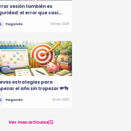
rrar sesión también es
uridad: el error que casi
die considera
Pagando
04 May 2026
evas estrategias para
pezar el año sin tropezar 💸👣
Pagando
26 Dic 2025
Ver mas artículos