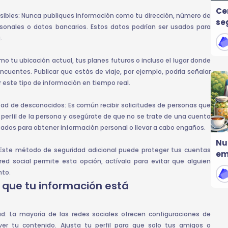
Ce
nsibles: Nunca publiques información como tu dirección, número de
seg
sonales o datos bancarios. Estos datos podrían ser usados para
na
.
omo tu ubicación actual, tus planes futuros o incluso el lugar donde
incuentes. Publicar que estás de viaje, por ejemplo, podría señalar
r este tipo de información en tiempo real.
tad de desconocidos: Es común recibir solicitudes de personas que
 perfil de la persona y asegúrate de que no se trate de una cuenta
ilizados para obtener información personal o llevar a cabo engaños.
Nu
s: Este método de seguridad adicional puede proteger tus cuentas
em
red social permite esta opción, actívala para evitar que alguien
nto.
 que tu información está
ad: La mayoría de las redes sociales ofrecen configuraciones de
ver tu contenido. Ajusta tu perfil para que solo tus amigos o