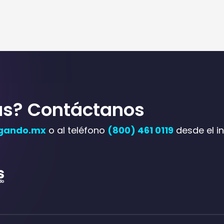
ás? Contáctanos
gando.mx
o al teléfono
(800) 461 0119
desde el in