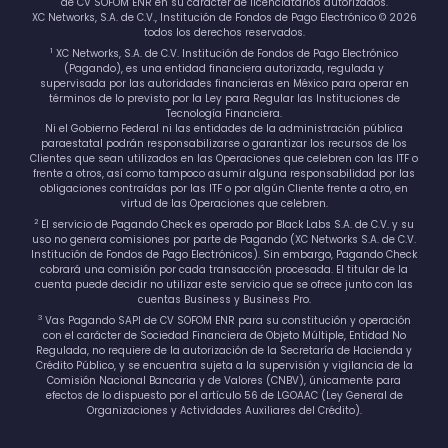
de CV SOFOM ENR en su carácter de licenciatarios autorizados.
XC Networks, S.A. de C.V., Institución de Fondos de Pago Electrónico © 2026
todos los derechos reservados.
1
XC Networks, S.A. de C.V. Institución de Fondos de Pago Electrónico
(Pagando), es una entidad financiera autorizada, regulada y
supervisada por las autoridades financieras en México para operar en
términos de lo previsto por la Ley para Regular las Instituciones de
Tecnología Financiera.
Ni el Gobierno Federal ni las entidades de la administración pública
paraestatal podrán responsabilizarse o garantizar los recursos de los
Clientes que sean utilizados en las Operaciones que celebren con las ITF o
frente a otros, así como tampoco asumir alguna responsabilidad por las
obligaciones contraídas por las ITF o por algún Cliente frente a otro, en
virtud de las Operaciones que celebren.
2
El servicio de Pagando Check es operado por Black Labs S.A. de C.V. y su
uso no genera comisiones por parte de Pagando (XC Networks S.A. de C.V.
Institución de Fondos de Pago Electrónicos). Sin embargo, Pagando Check
cobrará una comisión por cada transacción procesada. El titular de la
cuenta puede decidir no utilizar este servicio que se ofrece junto con las
cuentas Business y Business Pro.
3
Vas Pagando SAPI de CV SOFOM ENR para su constitución y operación
con el carácter de Sociedad Financiera de Objeto Múltiple, Entidad No
Regulada, no requiere de la autorización de la Secretaría de Hacienda y
Crédito Público, y se encuentra sujeta a la supervisión y vigilancia de la
Comisión Nacional Bancaria y de Valores (CNBV), únicamente para
efectos de lo dispuesto por el artículo 56 de LGOAAC (Ley General de
Organizaciones y Actividades Auxiliares del Crédito).