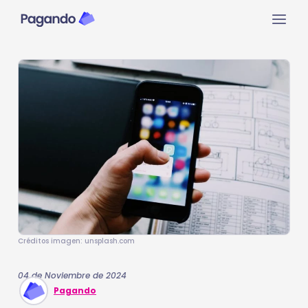
Ir
Mai
al
contenido
Men
Créditos imagen: unsplash.com
04 de Noviembre de 2024
Pagando