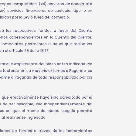
iempos compartidos; (xxi) servicios de anonimato
xiv) servicios financieros de cualquier tipo; o en
bidos por la Ley o fuera del comercio.
á los respectivos fondos a favor del Cliente
bonos correspondientes en la Cuenta del Cliente,
 inmediatos posteriores a aquel que reciba los
el artículo 29 de la LRITF.
rar el cumplimiento del plazo antes indicado. No
s factores, en su mayoría externos a Pagando, se
e exime a Pagando de toda responsabilidad por los
e que efectivamente haya sido acreditado por el
 de ser aplicable, ello independientemente del
tos en que el medio de abono elegido permita
o al realmente ingresado.
ciones de fondos a través de las herramientas