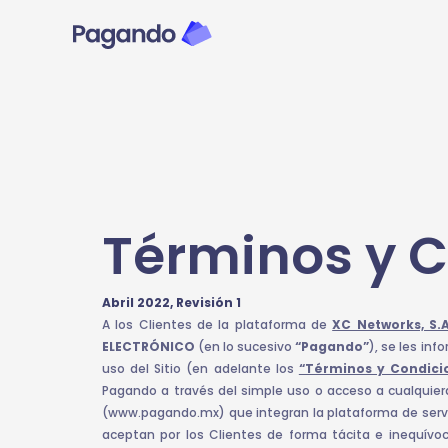
Ir
al
contenido
Términos y 
Abril 2022, Revisión 1
A los Clientes de la plataforma de
XC Networks, S.A
ELECTRÓNICO
(en lo sucesivo
“Pagando”
), se les in
uso del Sitio (en adelante los
“Términos y Condici
Pagando a través del simple uso o acceso a cualquiera
(www.pagando.mx) que integran la plataforma de servi
aceptan por los Clientes de forma tácita e inequívo