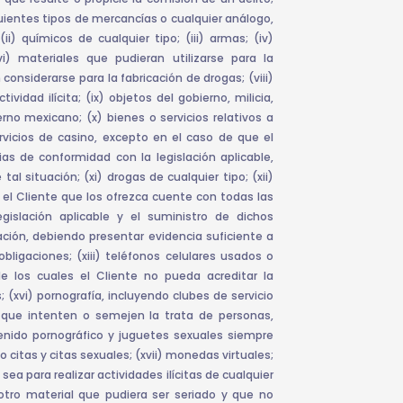
guientes tipos de mercancías o cualquier análogo,
i) químicos de cualquier tipo; (iii) armas; (iv)
i) materiales que pudieran utilizarse para la
 considerarse para la fabricación de drogas; (viii)
vidad ilícita; (ix) objetos del gobierno, milicia,
erno mexicano; (x) bienes o servicios relativos a
ervicios de casino, excepto en el caso de que el
as de conformidad con la legislación aplicable,
l situación; (xi) drogas de cualquier tipo; (xii)
l Cliente que los ofrezca cuente con todas las
gislación aplicable y el suministro de dichos
ión, debiendo presentar evidencia suficiente a
ligaciones; (xiii) teléfonos celulares usados o
de los cuales el Cliente no pueda acreditar la
 (xvi) pornografía, incluyendo clubes de servicio
os que intenten o semejen la trata de personas,
tenido pornográfico y juguetes sexuales siempre
 citas y citas sexuales; (xvii) monedas virtuales;
 sea para realizar actividades ilícitas de cualquier
r otro material que pudiera ser seriado y que no