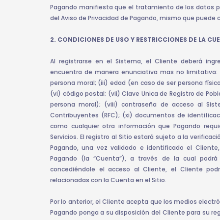
Pagando manifiesta que el tratamiento de los datos pe
del Aviso de Privacidad de Pagando, mismo que puede co
2. CONDICIONES DE USO Y RESTRICCIONES DE LA C
Al registrarse en el Sistema, el Cliente deberá ingr
encuentra de manera enunciativa mas no limitativa: (
persona moral; (iii) edad (en caso de ser persona física);
(vi) código postal; (vii) Clave Unica de Registro de Po
persona moral); (viii) contraseña de acceso al Siste
Contribuyentes (RFC); (xi) documentos de identificac
como cualquier otra información que Pagando requie
Servicios. El registro al Sitio estará sujeto a la verifica
Pagando, una vez validado e identificado el Cliente
Pagando (la “Cuenta”), a través de la cual podrá 
concediéndole el acceso al Cliente, el Cliente pod
relacionadas con la Cuenta en el Sitio.
Por lo anterior, el Cliente acepta que los medios electr
Pagando ponga a su disposición del Cliente para su reg