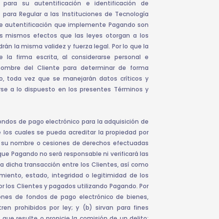
 para su autentificación e identificación de
 para Regular a las Instituciones de Tecnología
 de autentificación que implemente Pagando son
los mismos efectos que las leyes otorgan a los
n la misma validez y fuerza legal. Por lo que la
la firma escrita, al considerarse personal e
 nombre del Cliente para determinar de forma
o, toda vez que se manejarán datos críticos y
arse a lo dispuesto en los presentes Términos y
ondos de pago electrónico para la adquisición de
e los cuales se pueda acreditar la propiedad por
 a su nombre o cesiones de derechos efectuadas
 que Pagando no será responsable ni verificará las
 a dicha transacción entre los Clientes, así como
amiento, estado, integridad o legitimidad de los
or los Clientes y pagados utilizando Pagando. Por
ciones de fondos de pago electrónico de bienes,
ren prohibidos por ley; y (b) sirvan para fines
d que resulte o propicie la comisión de un delito;