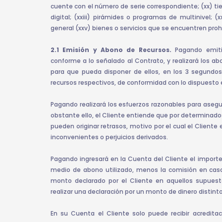
cuente con el número de serie correspondiente; (xx) t
digital; (xxiii) pirámides o programas de multinivel; (x
general (xxv) bienes o servicios que se encuentren prohi
2.1 Emisión y Abono de Recursos.
Pagando emitir
conforme a lo señalado al Contrato, y realizará los a
para que pueda disponer de ellos, en los 3 segundos
recursos respectivos, de conformidad con lo dispuesto en 
Pagando realizará los esfuerzos razonables para asegu
obstante ello, el Cliente entiende que por determinado
pueden originar retrasos, motivo por el cual el Client
inconvenientes o perjuicios derivados.
Pagando ingresará en la Cuenta del Cliente el import
medio de abono utilizado, menos la comisión en caso
monto declarado por el Cliente en aquellos supues
realizar una declaración por un monto de dinero distint
En su Cuenta el Cliente solo puede recibir acredita