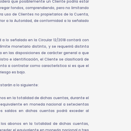
sidera que posiblemente un Cliente podría estar
gregar fondos, comprendiendo, pero no limitando
ra uso de Clientes no propietarios de la Cuenta,
ior a la Autoridad, de conformidad a la señalado
 lo señalado en la Circular 12/2018 contará con
límite monetario distinto, y se requerirá distinta
o en las disposiciones de carácter general a que
istro e identificación, el Cliente se clasificará de
nta a contratar como característica si es que el
riesgo es bajo.
ustarán a lo siguiente:
nos en la totalidad de dichas cuentas, durante el
l equivalente en moneda nacional a setecientas
s saldos en dichas cuentas podrá exceder al
los abonos en la totalidad de dichas cuentas,
exceder el equivalente en moneda nacional a tres