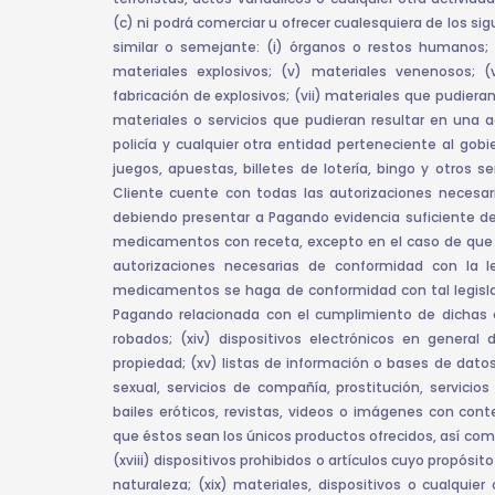
(c) ni podrá comerciar u ofrecer cualesquiera de los si
similar o semejante: (i) órganos o restos humanos; (i
materiales explosivos; (v) materiales venenosos; (v
fabricación de explosivos; (vii) materiales que pudieran
materiales o servicios que pudieran resultar en una acti
policía y cualquier otra entidad perteneciente al gobi
juegos, apuestas, billetes de lotería, bingo y otros s
Cliente cuente con todas las autorizaciones necesari
debiendo presentar a Pagando evidencia suficiente de ta
medicamentos con receta, excepto en el caso de que e
autorizaciones necesarias de conformidad con la le
medicamentos se haga de conformidad con tal legislac
Pagando relacionada con el cumplimiento de dichas ob
robados; (xiv) dispositivos electrónicos en general 
propiedad; (xv) listas de información o bases de datos;
sexual, servicios de compañía, prostitución, servici
bailes eróticos, revistas, videos o imágenes con con
que éstos sean los únicos productos ofrecidos, así como
(xviii) dispositivos prohibidos o artículos cuyo propósito
naturaleza; (xix) materiales, dispositivos o cualquie