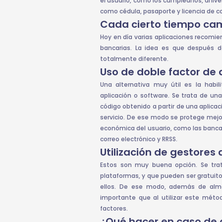
el usuario, como los cumpleaños, anive
como cédula, pasaporte y licencia de co
Cada cierto tiempo cam
Hoy en día varias aplicaciones recomien
bancarias. La idea es que después d
totalmente diferente.
Uso de doble factor de 
Una alternativa muy útil es la habil
aplicación o software. Se trata de u
código obtenido a partir de una aplic
servicio. De ese modo se protege mejor
económica del usuario, como las bancar
correo electrónico y RRSS.
Utilización de gestores
Estos son muy buena opción. Se trata
plataformas, y que pueden ser gratui
ellos. De ese modo, además de almac
importante que al utilizar este mét
factores.
¿Qué hacer en caso de 