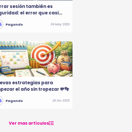
rrar sesión también es
uridad: el error que casi
die considera
Pagando
04 May 2026
evas estrategias para
pezar el año sin tropezar 💸👣
Pagando
26 Dic 2025
Ver mas artículos