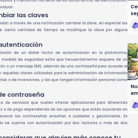
rsarios y menos los números de los documentos de identificación,
Ce
nducir.
seg
biar las claves
na
dan a través de una notificación cambiar la clave, en especial las
e cierta cantidad de tiempo se modifique la clave por alguna
autenticación
itación de un doble factor de autenticación en la plataforma,
na medida de seguridad extra que frecuentemente requiere de un
ación o un mensaje SMS, además de una contraseña para acceder al
 aquellas claves utilizadas para la administración de información
ias o de inversiones, y las que tengan información personal como
Nu
em
 de contraseña
 de servicios que suelen ofrecer aplicaciones para diferentes
tos o de pago dependiendo de las opciones que estés buscando en
enar las contraseñas enseñan a cuidarlas y gestionarlas. Es
odo se cuente con autenticación por dos factores o más de dos
considerar que alguien más conoce tu