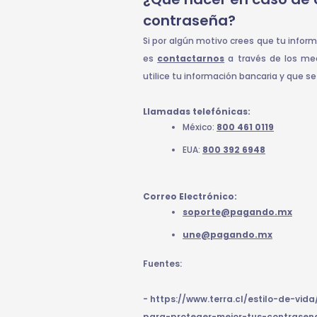
contraseña?
Si por algún motivo crees que tu infor
es
contactarnos
a través de los med
utilice tu información bancaria y que s
Llamadas telefónicas:
México:
800 461 0119
EUA:
800 392 6948
Correo Electrónico:
soporte@pagando.mx
une@pagando.mx
Fuentes:
- https://www.terra.cl/estilo-de-vi
para-proteger-mejor-tus-contrasena