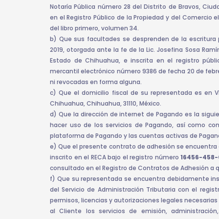
Notaría Pública número 28 del Distrito de Bravos, Ci
en el Registro Público de la Propiedad y del Comercio el 2
del libro primero, volumen 34.
b) Que sus facultades se desprenden de la escritura
2019, otorgada ante la fe de la Lic. Josefina Sosa Ram
Estado de Chihuahua, e inscrita en el registro públ
mercantil electrónico número 9386 de fecha 20 de febr
ni revocadas en forma alguna.
c) Que el domicilio fiscal de su representada es en 
Chihuahua, Chihuahua, 31110, México.
d) Que la dirección de internet de Pagando es la sigu
hacer uso de los servicios de Pagando, así como con
plataforma de Pagando y las cuentas activas de Pagand
e) Que el presente contrato de adhesión se encuentra 
inscrito en el RECA bajo el registro número
16456-458
consultado en el Registro de Contratos de Adhesión a qu
f) Que su representada se encuentra debidamente insc
del Servicio de Administración Tributaria con el regi
permisos, licencias y autorizaciones legales necesarias
al Cliente los servicios de emisión, administració