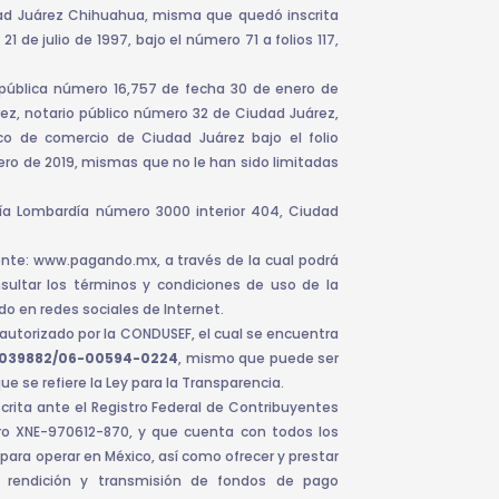
udad Juárez Chihuahua, misma que quedó inscrita
1 de julio de 1997, bajo el número 71 a folios 117,
 pública número 16,757 de fecha 30 de enero de
írez, notario público número 32 de Ciudad Juárez,
ico de comercio de Ciudad Juárez bajo el folio
ero de 2019, mismas que no le han sido limitadas
Vía Lombardía número 3000 interior 404, Ciudad
iente: www.pagando.mx, a través de la cual podrá
sultar los términos y condiciones de uso de la
o en redes sociales de Internet.
autorizado por la CONDUSEF, el cual se encuentra
-039882/06-00594-0224
, mismo que puede ser
e se refiere la Ley para la Transparencia.
rita ante el Registro Federal de Contribuyentes
stro XNE-970612-870, y que cuenta con todos los
 para operar en México, así como ofrecer y prestar
n, rendición y transmisión de fondos de pago