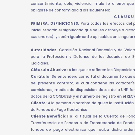
consentimiento, dolo, violencia, mala fe o error que
obligarse de conformidad a las siguientes:
C L Á U S U 
PRIMERA. DEFINICIONES.
Para todos los efectos del 
inicial tendrán el significado que se les atribuye a di
sus anexos), y serán igualmente aplicables en singular o
Autoridades.
Comisión Nacional Bancaría y de Valor
para la Protección y Defensa de los Usuarios de Se
judiciales.
Cláusula Abusiva:
A las que se refieren las Disposici
Carátula.
Se entenderá como tal al documento que se
del presente contrato, el cual contiene las caracterí
comisiones, medios de disposición, datos de la UNE, fo
datos de la CONDUSEF y el número de registro en el REC
Cliente:
A la persona a nombre de quien la institución
de Fondos de Pago Electrónico.
Cliente Beneficiario:
al titular de la Cuenta de Fon
Transferencia de Fondos o de Transferencia de Fondos 
fondos de pago electrónico que reciba dicha orde