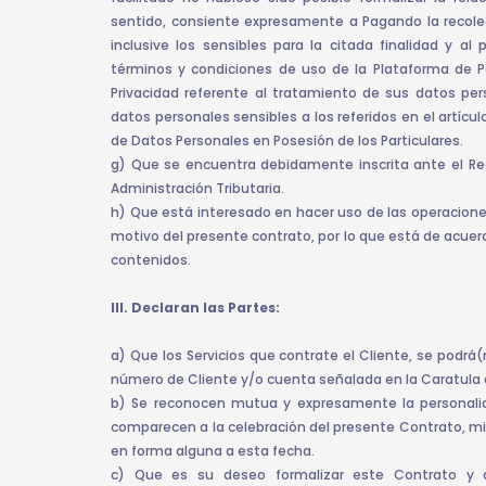
sentido, consiente expresamente a Pagando la recole
inclusive los sensibles para la citada finalidad y a
términos y condiciones de uso de la Plataforma de P
Privacidad referente al tratamiento de sus datos pe
datos personales sensibles a los referidos en el artículo
de Datos Personales en Posesión de los Particulares.
g) Que se encuentra debidamente inscrita ante el Reg
Administración Tributaria.
h) Que está interesado en hacer uso de las operacione
motivo del presente contrato, por lo que está de acuer
contenidos.
III. Declaran las Partes:
a) Que los Servicios que contrate el Cliente, se podrá(
número de Cliente y/o cuenta señalada en la Caratula d
b) Se reconocen mutua y expresamente la personalid
comparecen a la celebración del presente Contrato, mi
en forma alguna a esta fecha.
c) Que es su deseo formalizar este Contrato y 