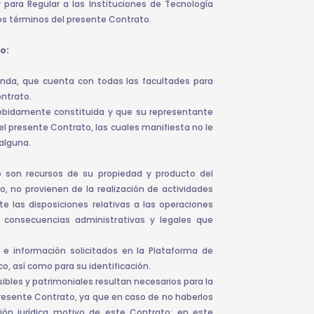
 para Regular a las Instituciones de Tecnología
 los términos del presente Contrato.
o:
onda, que cuenta con todas las facultades para
ontrato.
ebidamente constituida y que su representante
 el presente Contrato, las cuales manifiesta no le
alguna.
 son recursos de su propiedad y producto del
o, no provienen de la realización de actividades
 las disposiciones relativas a las operaciones
s consecuencias administrativas y legales que
 información solicitados en la Plataforma de
o, así como para su identificación.
ibles y patrimoniales resultan necesarios para la
presente Contrato, ya que en caso de no haberlos
ación jurídica motivo de este Contrato; en este