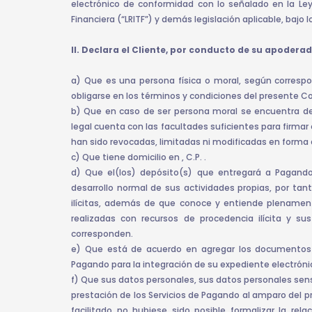
electrónico de conformidad con lo señalado en la Ley
Financiera (“LRITF”) y demás legislación aplicable, bajo
II. Declara el Cliente, por conducto de su apoderad
a) Que es una persona física o moral, según corresp
obligarse en los términos y condiciones del presente C
b) Que en caso de ser persona moral se encuentra d
legal cuenta con las facultades suficientes para firmar
han sido revocadas, limitadas ni modificadas en forma 
c) Que tiene domicilio en , C.P. .
d) Que el(los) depósito(s) que entregará a Pagando
desarrollo normal de sus actividades propias, por tant
ilícitas, además de que conoce y entiende plenamente
realizadas con recursos de procedencia ilícita y su
corresponden.
e) Que está de acuerdo en agregar los documentos e
Pagando para la integración de su expediente electrónic
f) Que sus datos personales, sus datos personales sens
prestación de los Servicios de Pagando al amparo del 
facilitado no hubiese sido posible formalizar la rel