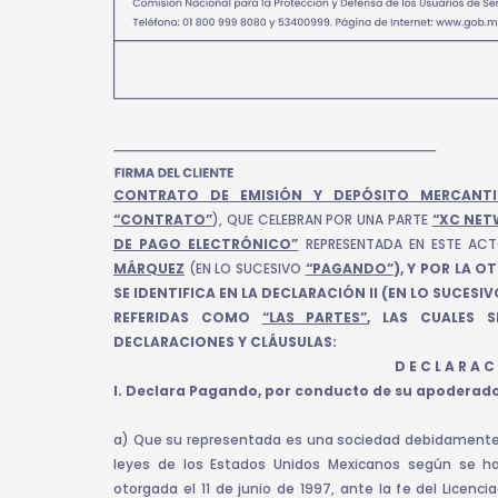
CONTRATO DE EMISIÓN Y DEPÓSITO MERCANT
“CONTRATO”
), QUE CELEBRAN POR UNA PARTE
“XC NETW
DE PAGO ELECTRÓNICO”
REPRESENTADA EN ESTE AC
MÁRQUEZ
(EN LO SUCESIVO
“PAGANDO”
), Y POR LA O
SE IDENTIFICA EN LA DECLARACIÓN II (EN LO SUCESIV
REFERIDAS COMO
“LAS PARTES”
, LAS CUALES 
DECLARACIONES Y CLÁUSULAS:
D E C L A R A C 
I. Declara Pagando, por conducto de su apoderado
a) Que su representada es una sociedad debidamente 
leyes de los Estados Unidos Mexicanos según se hac
otorgada el 11 de junio de 1997, ante la fe del Licenc