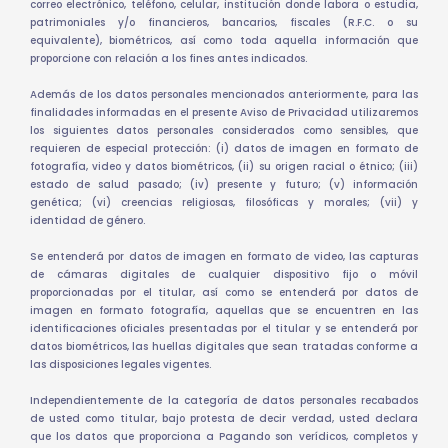
correo electrónico, teléfono, celular, institución donde labora o estudia,
patrimoniales y/o financieros, bancarios, fiscales (R.F.C. o su
equivalente), biométricos, así como toda aquella información que
proporcione con relación a los fines antes indicados.
Además de los datos personales mencionados anteriormente, para las
finalidades informadas en el presente Aviso de Privacidad utilizaremos
los siguientes datos personales considerados como sensibles, que
requieren de especial protección: (i) datos de imagen en formato de
fotografía, video y datos biométricos, (ii) su origen racial o étnico; (iii)
estado de salud pasado; (iv) presente y futuro; (v) información
genética; (vi) creencias religiosas, filosóficas y morales; (vii) y
identidad de género.
Se entenderá por datos de imagen en formato de video, las capturas
de cámaras digitales de cualquier dispositivo fijo o móvil
proporcionadas por el titular, así como se entenderá por datos de
imagen en formato fotografía, aquellas que se encuentren en las
identificaciones oficiales presentadas por el titular y se entenderá por
datos biométricos, las huellas digitales que sean tratadas conforme a
las disposiciones legales vigentes.
Independientemente de la categoría de datos personales recabados
de usted como titular, bajo protesta de decir verdad, usted declara
que los datos que proporciona a Pagando son verídicos, completos y