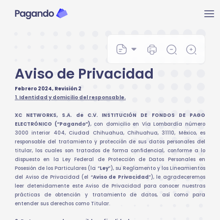
Ir
Ma
al
contenido
Me
Aviso de Privacidad
Febrero 2024, Revisión 2
1. Identidad y domicilio del responsable.
XC NETWORKS, S.A. de C.V. INSTITUCIÓN DE FONDOS DE PAGO
ELECTRÓNICO (“Pagando”)
, con domicilio en Vía Lombardía número
3000 interior 404, Ciudad Chihuahua, Chihuahua, 31110, México, es
responsable del tratamiento y protección de sus datos personales del
titular, los cuales son tratados de forma confidencial, conforme a lo
dispuesto en la Ley Federal de Protección de Datos Personales en
Posesión de los Particulares (la “
Ley
”), su Reglamento y los Lineamientos
del Aviso de Privacidad (el “
Aviso de Privacidad
”), le agradeceremos
leer detenidamente este Aviso de Privacidad para conocer nuestras
prácticas de obtención y tratamiento de datos, así como para
entender sus derechos como Titular.