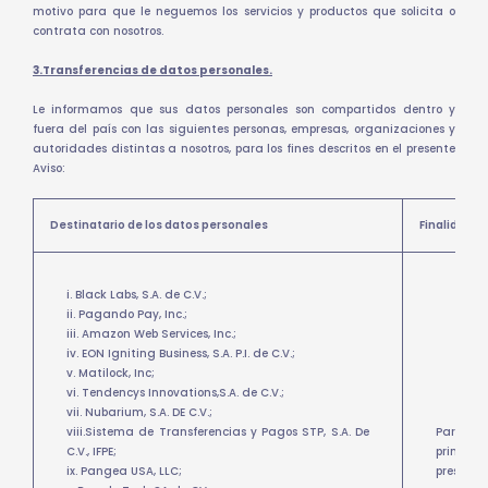
motivo para que le neguemos los servicios y productos que solicita o
contrata con nosotros.
3.Transferencias de datos personales.
Le informamos que sus datos personales son compartidos dentro y
fuera del país con las siguientes personas, empresas, organizaciones y
autoridades distintas a nosotros, para los fines descritos en el presente
Aviso:
Destinatario de los datos personales
Finalidad
i. Black Labs, S.A. de C.V.;
ii. Pagando Pay, Inc.;
iii. Amazon Web Services, Inc.;
iv. EON Igniting Business, S.A. P.I. de C.V.;
v. Matilock, Inc;
vi. Tendencys Innovations,S.A. de C.V.;
vii. Nubarium, S.A. DE C.V.;
viii.Sistema de Transferencias y Pagos STP, S.A. De
Para el 
C.V., IFPE;
primaria
ix. Pangea USA, LLC;
presente