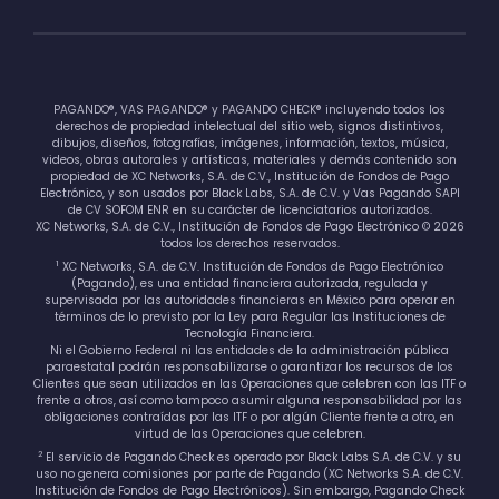
PAGANDO®, VAS PAGANDO® y PAGANDO CHECK® incluyendo todos los
derechos de propiedad intelectual del sitio web, signos distintivos,
dibujos, diseños, fotografías, imágenes, información, textos, música,
videos, obras autorales y artísticas, materiales y demás contenido son
propiedad de XC Networks, S.A. de C.V., Institución de Fondos de Pago
Electrónico, y son usados por Black Labs, S.A. de C.V. y Vas Pagando SAPI
de CV SOFOM ENR en su carácter de licenciatarios autorizados.
XC Networks, S.A. de C.V., Institución de Fondos de Pago Electrónico © 2026
todos los derechos reservados.
1
XC Networks, S.A. de C.V. Institución de Fondos de Pago Electrónico
(Pagando), es una entidad financiera autorizada, regulada y
supervisada por las autoridades financieras en México para operar en
términos de lo previsto por la Ley para Regular las Instituciones de
Tecnología Financiera.
Ni el Gobierno Federal ni las entidades de la administración pública
paraestatal podrán responsabilizarse o garantizar los recursos de los
Clientes que sean utilizados en las Operaciones que celebren con las ITF o
frente a otros, así como tampoco asumir alguna responsabilidad por las
obligaciones contraídas por las ITF o por algún Cliente frente a otro, en
virtud de las Operaciones que celebren.
2
El servicio de Pagando Check es operado por Black Labs S.A. de C.V. y su
uso no genera comisiones por parte de Pagando (XC Networks S.A. de C.V.
Institución de Fondos de Pago Electrónicos). Sin embargo, Pagando Check