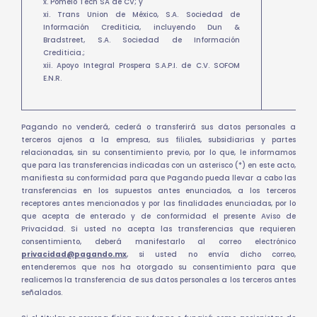
x. Pomelo Tech SA de CV; y
xi. Trans Union de México, S.A. Sociedad de
Información Crediticia, incluyendo Dun &
Bradstreet, S.A. Sociedad de Información
Crediticia.;
xii. Apoyo Integral Prospera S.A.P.I. de C.V. SOFOM
E.N.R.
Pagando no venderá, cederá o transferirá sus datos personales a
terceros ajenos a la empresa, sus filiales, subsidiarias y partes
relacionadas, sin su consentimiento previo, por lo que, le informamos
que para las transferencias indicadas con un asterisco (*) en este acto,
manifiesta su conformidad para que Pagando pueda llevar a cabo las
transferencias en los supuestos antes enunciados, a los terceros
receptores antes mencionados y por las finalidades enunciadas, por lo
que acepta de enterado y de conformidad el presente Aviso de
Privacidad. Si usted no acepta las transferencias que requieren
consentimiento, deberá manifestarlo al correo electrónico
privacidad@pagando.mx
, si usted no envía dicho correo,
entenderemos que nos ha otorgado su consentimiento para que
realicemos la transferencia de sus datos personales a los terceros antes
señalados.