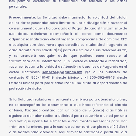
nos permita corroborar su titularidad con relación a los datos
personales.
Procedimiento.
La Solicitud debe manifestar la voluntad del titular
de los datos personales sobre limitar su uso o divulgación o revocar el
consentimiento que le ha otorgado al Pagando para el tratamiento de
sus datos, asimismo acompañará al correo como documentos
adjuntos: identificación oficial vigente, comprobante de domicilio, RFC
o cualquier otro documento que acredite su titularidad, Pagando se
dará trámite a las solicitud(es) para el ejercicio de sus derechos ARCO,
y se atenderá cualquier duda que pudiera tener respecto al
tratamiento de su información. Si su correo es rebotado o rechazado,
favor contactar a la Unidad de Atención a Usuarios de Pagando en el
correo electrónico
soporte@pagando.mx
y/o a los números de
contacto 01 800-461-0119 desde México o +1 800-392-6948 desde
Estados Unidos para poder canalizar su Solicitud al departamento de
protección de datos.
Si la Solicitud recibida es insuficiente o errónea para atenderla, o bien,
no se acompañan los documentos a que hace referencia el párrafo
anterior, Pagando contará con un plazo de 5 (cinco) días hábiles
siguientes de haber recibo la Solicitud para requerirle a Usted por una
sola vez que aporte los elementos o documentos necesarios para dar
trámite a la misma, para lo cual Usted contará con plazo de 10 (diez)
días hábiles para atender el requerimiento contados a partir del día