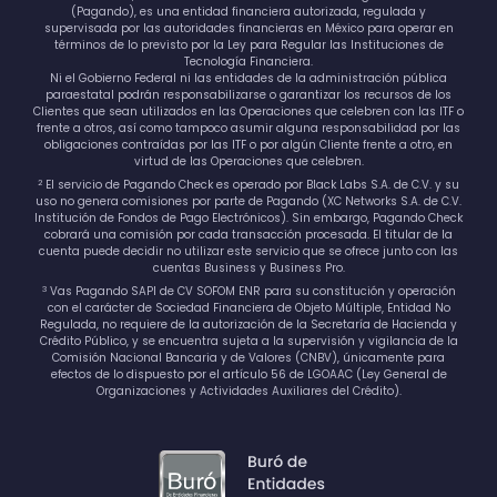
(Pagando), es una entidad financiera autorizada, regulada y
supervisada por las autoridades financieras en México para operar en
términos de lo previsto por la Ley para Regular las Instituciones de
Tecnología Financiera.
Ni el Gobierno Federal ni las entidades de la administración pública
paraestatal podrán responsabilizarse o garantizar los recursos de los
Clientes que sean utilizados en las Operaciones que celebren con las ITF o
frente a otros, así como tampoco asumir alguna responsabilidad por las
obligaciones contraídas por las ITF o por algún Cliente frente a otro, en
virtud de las Operaciones que celebren.
2
El servicio de Pagando Check es operado por Black Labs S.A. de C.V. y su
uso no genera comisiones por parte de Pagando (XC Networks S.A. de C.V.
Institución de Fondos de Pago Electrónicos). Sin embargo, Pagando Check
cobrará una comisión por cada transacción procesada. El titular de la
cuenta puede decidir no utilizar este servicio que se ofrece junto con las
cuentas Business y Business Pro.
3
Vas Pagando SAPI de CV SOFOM ENR para su constitución y operación
con el carácter de Sociedad Financiera de Objeto Múltiple, Entidad No
Regulada, no requiere de la autorización de la Secretaría de Hacienda y
Crédito Público, y se encuentra sujeta a la supervisión y vigilancia de la
Comisión Nacional Bancaria y de Valores (CNBV), únicamente para
efectos de lo dispuesto por el artículo 56 de LGOAAC (Ley General de
Organizaciones y Actividades Auxiliares del Crédito).